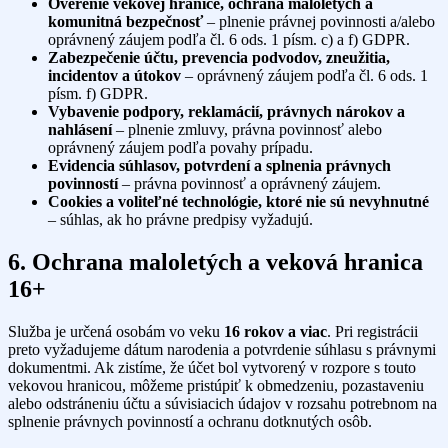
Overenie vekovej hranice, ochrana maloletých a
komunitná bezpečnosť
– plnenie právnej povinnosti a/alebo
oprávnený záujem podľa čl. 6 ods. 1 písm. c) a f) GDPR.
Zabezpečenie účtu, prevencia podvodov, zneužitia,
incidentov a útokov
– oprávnený záujem podľa čl. 6 ods. 1
písm. f) GDPR.
Vybavenie podpory, reklamácií, právnych nárokov a
nahlásení
– plnenie zmluvy, právna povinnosť alebo
oprávnený záujem podľa povahy prípadu.
Evidencia súhlasov, potvrdení a splnenia právnych
povinností
– právna povinnosť a oprávnený záujem.
Cookies a voliteľné technológie, ktoré nie sú nevyhnutné
– súhlas, ak ho právne predpisy vyžadujú.
6. Ochrana maloletých a veková hranica
16+
Služba je určená osobám vo veku
16 rokov a viac
. Pri registrácii
preto vyžadujeme dátum narodenia a potvrdenie súhlasu s právnymi
dokumentmi. Ak zistíme, že účet bol vytvorený v rozpore s touto
vekovou hranicou, môžeme pristúpiť k obmedzeniu, pozastaveniu
alebo odstráneniu účtu a súvisiacich údajov v rozsahu potrebnom na
splnenie právnych povinností a ochranu dotknutých osôb.