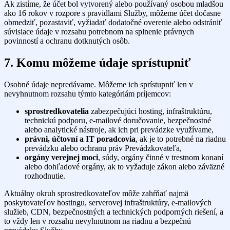
Ak zistíme, že účet bol vytvorený alebo používaný osobou mladšou
ako 16 rokov v rozpore s pravidlami Služby, môžeme účet dočasne
obmedziť, pozastaviť, vyžiadať dodatočné overenie alebo odstrániť
súvisiace údaje v rozsahu potrebnom na splnenie právnych
povinností a ochranu dotknutých osôb.
7. Komu môžeme údaje sprístupniť
Osobné údaje nepredávame. Môžeme ich sprístupniť len v
nevyhnutnom rozsahu týmto kategóriám príjemcov:
sprostredkovatelia
zabezpečujúci hosting, infraštruktúru,
technickú podporu, e-mailové doručovanie, bezpečnostné
alebo analytické nástroje, ak ich pri prevádzke využívame,
právni, účtovní a IT poradcovia
, ak je to potrebné na riadnu
prevádzku alebo ochranu práv Prevádzkovateľa,
orgány verejnej moci
, súdy, orgány činné v trestnom konaní
alebo dohľadové orgány, ak to vyžaduje zákon alebo záväzné
rozhodnutie.
Aktuálny okruh sprostredkovateľov môže zahŕňať najmä
poskytovateľov hostingu, serverovej infraštruktúry, e-mailových
služieb, CDN, bezpečnostných a technických podporných riešení, a
to vždy len v rozsahu nevyhnutnom na riadnu a bezpečnú