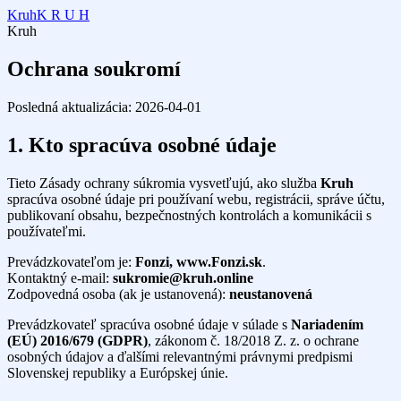
Kruh
K R U H
Kruh
Ochrana soukromí
Posledná aktualizácia: 2026-04-01
1. Kto spracúva osobné údaje
Tieto Zásady ochrany súkromia vysvetľujú, ako služba
Kruh
spracúva osobné údaje pri používaní webu, registrácii, správe účtu,
publikovaní obsahu, bezpečnostných kontrolách a komunikácii s
používateľmi.
Prevádzkovateľom je:
Fonzi, www.Fonzi.sk
.
Kontaktný e-mail:
sukromie@kruh.online
Zodpovedná osoba (ak je ustanovená):
neustanovená
Prevádzkovateľ spracúva osobné údaje v súlade s
Nariadením
(EÚ) 2016/679 (GDPR)
, zákonom č. 18/2018 Z. z. o ochrane
osobných údajov a ďalšími relevantnými právnymi predpismi
Slovenskej republiky a Európskej únie.