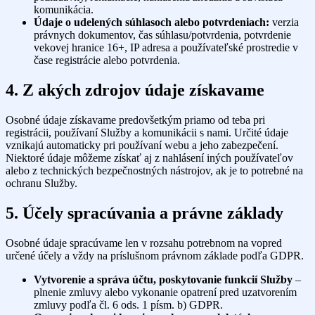
komunikácia.
Údaje o udelených súhlasoch alebo potvrdeniach:
verzia
právnych dokumentov, čas súhlasu/potvrdenia, potvrdenie
vekovej hranice 16+, IP adresa a používateľské prostredie v
čase registrácie alebo potvrdenia.
4. Z akých zdrojov údaje získavame
Osobné údaje získavame predovšetkým priamo od teba pri
registrácii, používaní Služby a komunikácii s nami. Určité údaje
vznikajú automaticky pri používaní webu a jeho zabezpečení.
Niektoré údaje môžeme získať aj z nahlásení iných používateľov
alebo z technických bezpečnostných nástrojov, ak je to potrebné na
ochranu Služby.
5. Účely spracúvania a právne základy
Osobné údaje spracúvame len v rozsahu potrebnom na vopred
určené účely a vždy na príslušnom právnom základe podľa GDPR.
Vytvorenie a správa účtu, poskytovanie funkcií Služby
–
plnenie zmluvy alebo vykonanie opatrení pred uzatvorením
zmluvy podľa čl. 6 ods. 1 písm. b) GDPR.