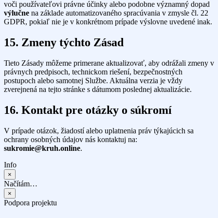
voči používateľovi právne účinky alebo podobne významný dopad
výlučne
na základe automatizovaného spracúvania v zmysle čl. 22
GDPR, pokiaľ nie je v konkrétnom prípade výslovne uvedené inak.
15. Zmeny týchto Zásad
Tieto Zásady môžeme primerane aktualizovať, aby odrážali zmeny v
právnych predpisoch, technickom riešení, bezpečnostných
postupoch alebo samotnej Službe. Aktuálna verzia je vždy
zverejnená na tejto stránke s dátumom poslednej aktualizácie.
16. Kontakt pre otázky o súkromí
V prípade otázok, žiadostí alebo uplatnenia práv týkajúcich sa
ochrany osobných údajov nás kontaktuj na:
sukromie@kruh.online
.
Info
×
Načítám…
×
Podpora projektu