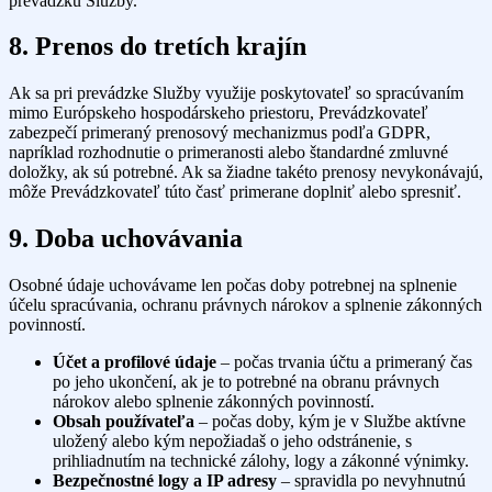
prevádzku Služby.
8. Prenos do tretích krajín
Ak sa pri prevádzke Služby využije poskytovateľ so spracúvaním
mimo Európskeho hospodárskeho priestoru, Prevádzkovateľ
zabezpečí primeraný prenosový mechanizmus podľa GDPR,
napríklad rozhodnutie o primeranosti alebo štandardné zmluvné
doložky, ak sú potrebné. Ak sa žiadne takéto prenosy nevykonávajú,
môže Prevádzkovateľ túto časť primerane doplniť alebo spresniť.
9. Doba uchovávania
Osobné údaje uchovávame len počas doby potrebnej na splnenie
účelu spracúvania, ochranu právnych nárokov a splnenie zákonných
povinností.
Účet a profilové údaje
– počas trvania účtu a primeraný čas
po jeho ukončení, ak je to potrebné na obranu právnych
nárokov alebo splnenie zákonných povinností.
Obsah používateľa
– počas doby, kým je v Službe aktívne
uložený alebo kým nepožiadaš o jeho odstránenie, s
prihliadnutím na technické zálohy, logy a zákonné výnimky.
Bezpečnostné logy a IP adresy
– spravidla po nevyhnutnú