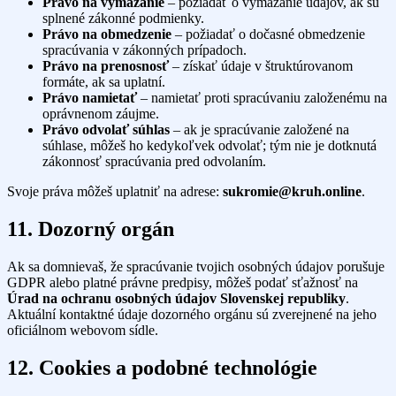
Právo na vymazanie
– požiadať o vymazanie údajov, ak sú
splnené zákonné podmienky.
Právo na obmedzenie
– požiadať o dočasné obmedzenie
spracúvania v zákonných prípadoch.
Právo na prenosnosť
– získať údaje v štruktúrovanom
formáte, ak sa uplatní.
Právo namietať
– namietať proti spracúvaniu založenému na
oprávnenom záujme.
Právo odvolať súhlas
– ak je spracúvanie založené na
súhlase, môžeš ho kedykoľvek odvolať; tým nie je dotknutá
zákonnosť spracúvania pred odvolaním.
Svoje práva môžeš uplatniť na adrese:
sukromie@kruh.online
.
11. Dozorný orgán
Ak sa domnievaš, že spracúvanie tvojich osobných údajov porušuje
GDPR alebo platné právne predpisy, môžeš podať sťažnosť na
Úrad na ochranu osobných údajov Slovenskej republiky
.
Aktuální kontaktné údaje dozorného orgánu sú zverejnené na jeho
oficiálnom webovom sídle.
12. Cookies a podobné technológie