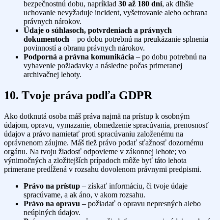
bezpečnostnú dobu, napríklad
30 až 180 dní
, ak dlhšie
uchovanie nevyžaduje incident, vyšetrovanie alebo ochrana
právnych nárokov.
Údaje o súhlasoch, potvrdeniach a právnych
dokumentoch
– po dobu potrebnú na preukázanie splnenia
povinností a obranu právnych nárokov.
Podporná a právna komunikácia
– po dobu potrebnú na
vybavenie požiadavky a následne počas primeranej
archivačnej lehoty.
10. Tvoje práva podľa GDPR
Ako dotknutá osoba máš práva najmä na prístup k osobným
údajom, opravu, vymazanie, obmedzenie spracúvania, prenosnosť
údajov a právo namietať proti spracúvaniu založenému na
oprávnenom záujme. Máš tiež právo podať sťažnosť dozornému
orgánu. Na tvoju žiadosť odpovieme v zákonnej lehote; vo
výnimočných a zložitejších prípadoch môže byť táto lehota
primerane predĺžená v rozsahu dovolenom právnymi predpismi.
Právo na prístup
– získať informáciu, či tvoje údaje
spracúvame, a ak áno, v akom rozsahu.
Právo na opravu
– požiadať o opravu nepresných alebo
neúplných údajov.