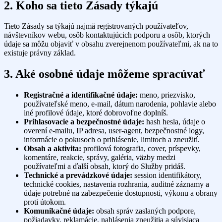
2. Koho sa tieto Zásady týkajú
Tieto Zásady sa týkajú najmä registrovaných používateľov,
návštevníkov webu, osôb kontaktujúcich podporu a osôb, ktorých
údaje sa môžu objaviť v obsahu zverejnenom používateľmi, ak na to
existuje právny základ.
3. Aké osobné údaje môžeme spracúvať
Registračné a identifikačné údaje:
meno, priezvisko,
používateľské meno, e-mail, dátum narodenia, pohlavie alebo
iné profilové údaje, ktoré dobrovoľne doplníš.
Prihlasovacie a bezpečnostné údaje:
hash hesla, údaje o
overení e-mailu, IP adresa, user-agent, bezpečnostné logy,
informácie o pokusoch o prihlásenie, limitoch a zneužití.
Obsah a aktivita:
profilová fotografia, cover, príspevky,
komentáre, reakcie, správy, galéria, väzby medzi
používateľmi a ďalší obsah, ktorý do Služby pridáš.
Technické a prevádzkové údaje:
session identifikátory,
technické cookies, nastavenia rozhrania, auditné záznamy a
údaje potrebné na zabezpečenie dostupnosti, výkonu a obrany
proti útokom.
Komunikačné údaje:
obsah správ zaslaných podpore,
požiadavky, reklamácie, nahlásenia zneužitia a súvisiaca