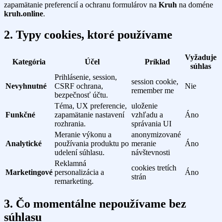
zapamätanie preferencií a ochranu formulárov na
Kruh
na doméne
kruh.online
.
2. Typy cookies, ktoré používame
Vyžaduje
Kategória
Účel
Príklad
súhlas
Prihlásenie, session,
session cookie,
Nevyhnutné
CSRF ochrana,
Nie
remember me
bezpečnosť účtu.
Téma, UX preferencie,
uloženie
Funkčné
zapamätanie nastavení
vzhľadu a
Áno
rozhrania.
správania UI
Meranie výkonu a
anonymizované
Analytické
používania produktu po
meranie
Áno
udelení súhlasu.
návštevnosti
Reklamná
cookies tretích
Marketingové
personalizácia a
Áno
strán
remarketing.
3. Čo momentálne nepoužívame bez
súhlasu