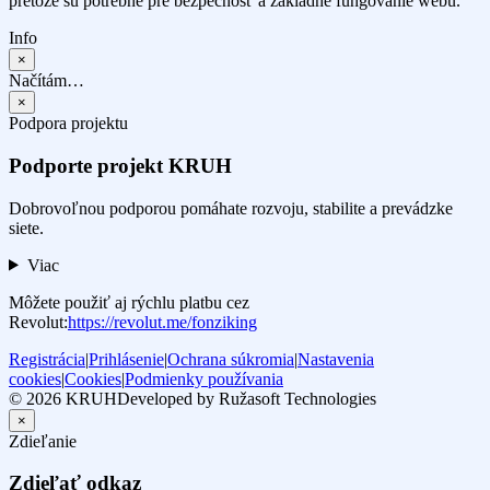
pretože sú potrebné pre bezpečnosť a základné fungovanie webu.
Info
×
Načítám…
×
Podpora projektu
Podporte projekt KRUH
Dobrovoľnou podporou pomáhate rozvoju, stabilite a prevádzke
siete.
Viac
Môžete použiť aj rýchlu platbu cez
Revolut:
https://revolut.me/fonziking
Registrácia
|
Prihlásenie
|
Ochrana súkromia
|
Nastavenia
cookies
|
Cookies
|
Podmienky používania
© 2026 KRUH
Developed by Ružasoft Technologies
×
Zdieľanie
Zdieľať odkaz